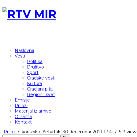
Naslovna
Vesti
Politika
Društvo
Sport
Gradske vesti
Kultura
Gradjani pišu
Region i svet
Emisije
Prilozi
Materijal iz arhive
O nama
Kontakt
Prilozi
/
korisnik
/
četvrtak, 30 decembar 2021 17:41 /
513 view