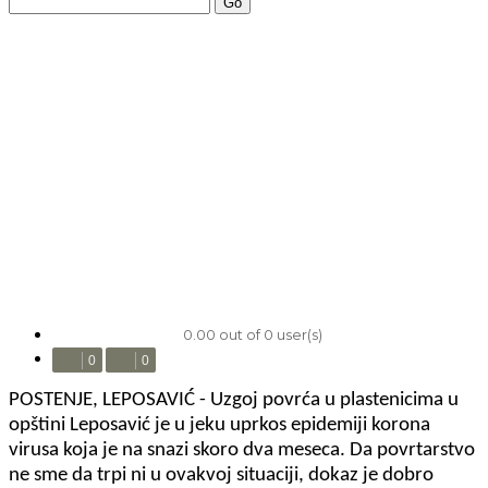
Go
0.00 out of 0 user(s)
0
0
POSTENJE, LEPOSAVIĆ - Uzgoj povrća u plastenicima u
opštini Leposavić je u jeku uprkos epidemiji korona
virusa koja je na snazi skoro dva meseca. Da povrtarstvo
ne sme da trpi ni u ovakvoj situaciji, dokaz je dobro