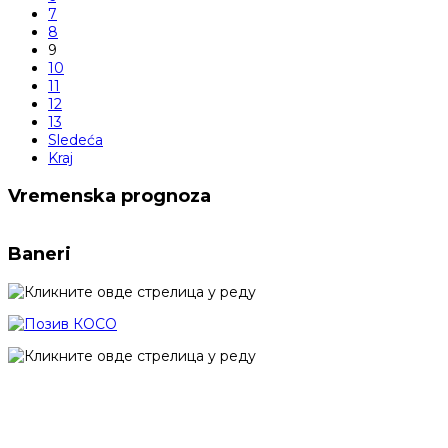
7
8
9
10
11
12
13
Sledeća
Kraj
Vremenska prognoza
Baneri