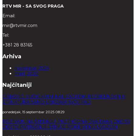
RTV MIR - SA SVOG PRAGA
Email:
mir@rtvmir.com
Tel:
+381 28 83165
Arhiva
novembar, 2024
mart, 2020
Najčitaniji
GRBOVIĆ: VUČIĆ KRIMINALIZACIJOM BEZBEDNOSNIH
STRUKTURA SAMO UBRZAVA SVOJ PAD
ponedeljak, 15 septembar 2025 08:29
POZIVAJU NA ŠTEDNJU, PRETHODNA DVA DANA OKO 50
ODSTO POTROŠNJE STRUJE POKRIVENO UVOZOM