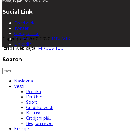
sreda, 14 januar 2026 00:42
Social Link
Facebook
Twitter
Google Plus
Copyright © 2010-2020
Pinterest
RTV MIR.
Linkedin
Izrada web sajta
IMPULS TECH
Search
Naslovna
Vesti
Politika
Društvo
Sport
Gradske vesti
Kultura
Gradjani pišu
Region i svet
Emisije