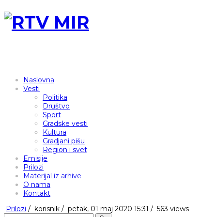
Naslovna
Vesti
Politika
Društvo
Sport
Gradske vesti
Kultura
Gradjani pišu
Region i svet
Emisije
Prilozi
Materijal iz arhive
O nama
Kontakt
Prilozi
/
korisnik
/
petak, 01 maj 2020 15:31 /
563 views