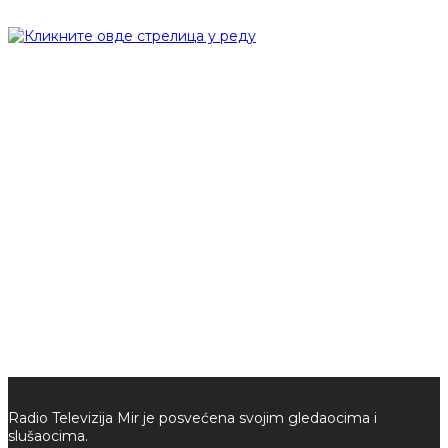
Radio Televizija Mir je posvećena svojim gledaocima i
slušaocima.