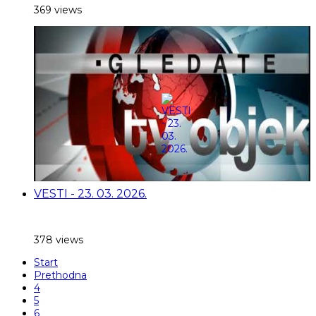
369 views
VESTI - 23. 03. 2026.
378 views
Start
Prethodna
4
5
6