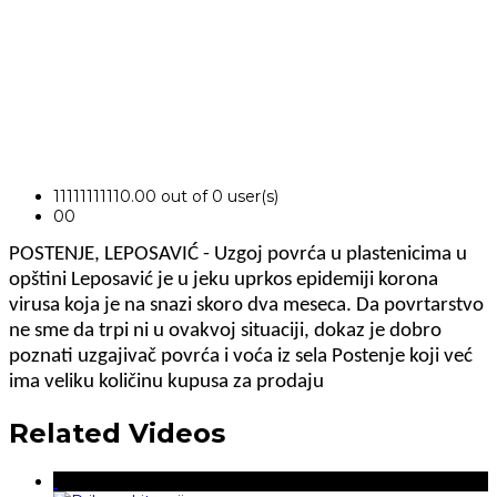
1
1
1
1
1
1
1
1
1
1
0.00 out of 0 user(s)
0
0
POSTENJE, LEPOSAVIĆ - Uzgoj povrća u plastenicima u
opštini Leposavić je u jeku uprkos epidemiji korona
virusa koja je na snazi skoro dva meseca. Da povrtarstvo
ne sme da trpi ni u ovakvoj situaciji, dokaz je dobro
poznati uzgajivač povrća i voća iz sela Postenje koji već
ima veliku količinu kupusa za prodaju
Related Videos