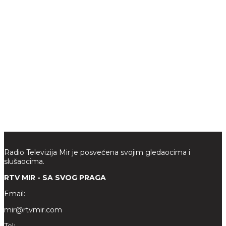
Radio Televizija Mir je posvećena svojim gledaocima i
slušaocima.
RTV MIR - SA SVOG PRAGA
Email:
mir@rtvmir.com
Tel: