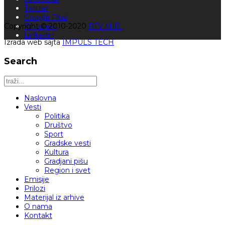
Twitter
Google Plus
Copyright © 2010-2020
Pinterest
RTV MIR.
Linkedin
Izrada web sajta
IMPULS TECH
Search
Naslovna
Vesti
Politika
Društvo
Sport
Gradske vesti
Kultura
Gradjani pišu
Region i svet
Emisije
Prilozi
Materijal iz arhive
O nama
Kontakt