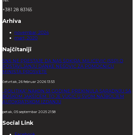
+381 28 83165
Arhiva
novembar, 2024
mart, 2020
Najčitaniji
SNS NE PRESTAJE DA NAS ŠOKIRA: MILIĆEVIĆ (SSP) O
POSTAVLJANJU DANKE NEŠOVIĆ ZA POMOĆNICU
MINISTA PROSVETE
četvrtak, 26 februar 2026 13:53
„POLITIKA“ NAKON 53 GODINE PREKINULA SARADNJU SA
BOŠKOM JAKŠIĆEM: TO JE VUČIĆ U SVOM NAJBOLJEM
AUTOKRATSKOM IZDANJU
petak, 05 septembar 2025 21:58
Social Link
Facebook