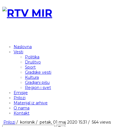
Naslovna
Vesti
Politika
Društvo
Sport
Gradske vesti
Kultura
Gradjani pišu
Region i svet
Emisije
Prilozi
Materijal iz arhive
O nama
Kontakt
Prilozi
/
korisnik
/
petak, 01 maj 2020 15:31 /
564 views