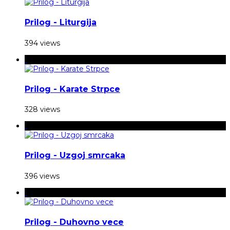
Prilog - Liturgija
394 views
Prilog - Karate Strpce
328 views
Prilog - Uzgoj smrcaka
396 views
Prilog - Duhovno vece