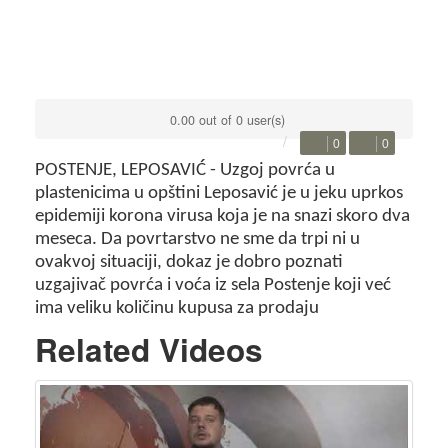
0.00 out of 0 user(s)
0
0
POSTENJE, LEPOSAVIĆ - Uzgoj povrća u
plastenicima u opštini Leposavić je u jeku uprkos
epidemiji korona virusa koja je na snazi skoro dva
meseca. Da povrtarstvo ne sme da trpi ni u
ovakvoj situaciji, dokaz je dobro poznati
uzgajivač povrća i voća iz sela Postenje koji već
ima veliku količinu kupusa za prodaju
Related Videos