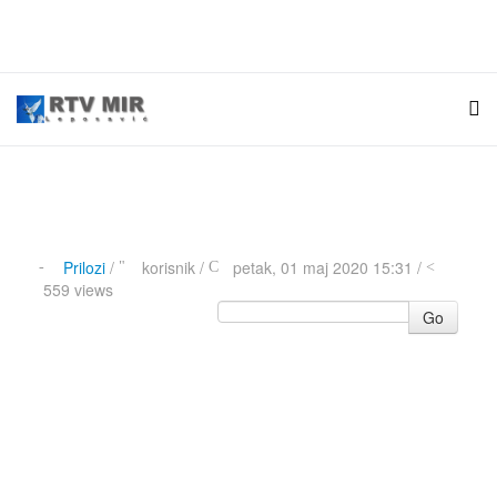
Prilozi
/
korisnik
/
petak, 01 maj 2020 15:31 /
559 views
Go