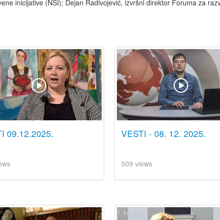
e inicijative (NSI); Dejan Radivojević, izvršni direktor Foruma za razv
I 09.12.2025.
VESTI - 08. 12. 2025.
ews
509 views