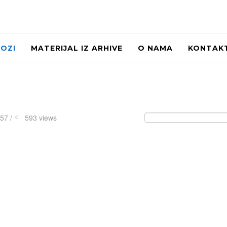
LOZI
MATERIJAL IZ ARHIVE
O NAMA
KONTAK
:57 /
593 views