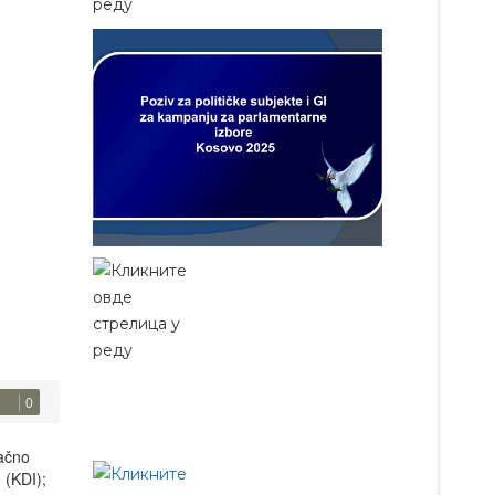
0
načno
 (KDI);