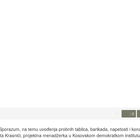
0
porazum, na temu uvođenja probnih tablica, barikada, napetosti i ko
 Jeta Krasnići, projektna menadžerka u Kosovskom demokratkom institutu