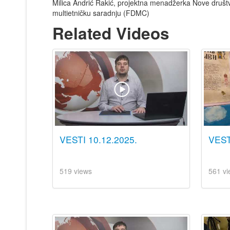
Milica Andrić Rakić, projektna menadžerka Nove društven
multietničku saradnju (FDMC)
Related Videos
VESTI 10.12.2025.
VEST
519 views
561 vi