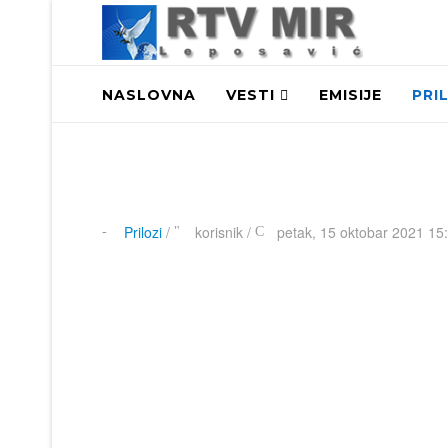
NASLOVNA
VESTI
EMISIJE
PRI
Prilozi
/
korisnik
/
petak, 15 oktobar 2021 15