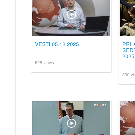
VESTI 05.12.2025.
PRIL
SED
2025
528 views
530 vi