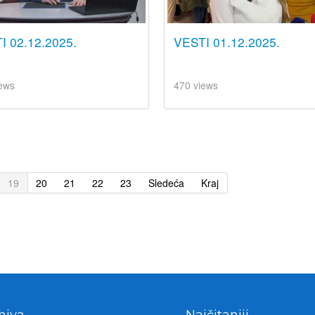
I 02.12.2025.
VESTI 01.12.2025.
ews
470 views
19
20
21
22
23
Sledeća
Kraj
hiva
Najčitaniji