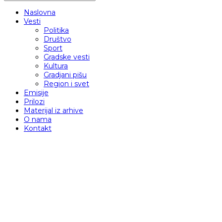
Naslovna
Vesti
Politika
Društvo
Sport
Gradske vesti
Kultura
Gradjani pišu
Region i svet
Emisije
Prilozi
Materijal iz arhive
O nama
Kontakt