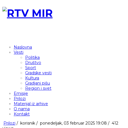
Naslovna
Vesti
Politika
Društvo
Sport
Gradske vesti
Kultura
Gradjani pišu
Region i svet
Emisije
Prilozi
Materijal iz arhive
O nama
Kontakt
Prilozi
/
korisnik
/
ponedeljak, 03 februar 2025 19:08 /
412