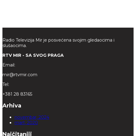
Radio Televizija Mir je posvećena svojim gledaocima i
slušaocima.
RTV MIR - SA SVOG PRAGA
Email:
mir@rtvmir.com
Tel:
+381 28 83165
Arhiva
novembar, 2024
mart, 2020
Najčitaniji