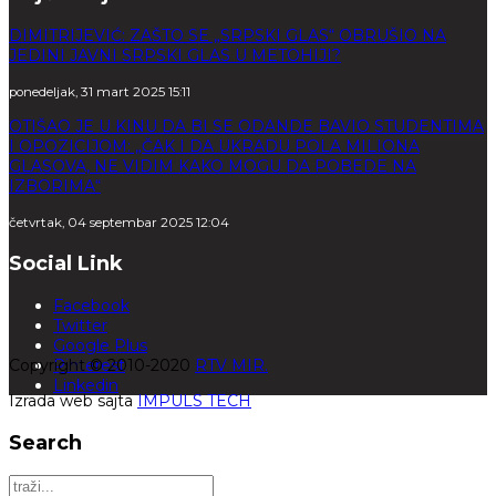
DIMITRIJEVIĆ: ZAŠTO SE „SRPSKI GLAS“ OBRUŠIO NA
JEDINI JAVNI SRPSKI GLAS U METOHIJI?
ponedeljak, 31 mart 2025 15:11
OTIŠAO JE U KINU DA BI SE ODANDE BAVIO STUDENTIMA
I OPOZICIJOM: „ČAK I DA UKRADU POLA MILIONA
GLASOVA, NE VIDIM KAKO MOGU DA POBEDE NA
IZBORIMA“
četvrtak, 04 septembar 2025 12:04
Social Link
Facebook
Twitter
Google Plus
Copyright © 2010-2020
Pinterest
RTV MIR.
Linkedin
Izrada web sajta
IMPULS TECH
Search