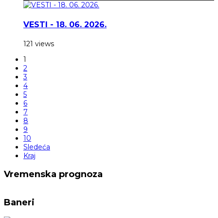
VESTI - 18. 06. 2026.
121 views
1
2
3
4
5
6
7
8
9
10
Sledeća
Kraj
Vremenska prognoza
Baneri