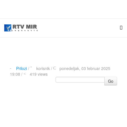
Prilozi
/
korisnik
/
ponedeljak, 03 februar 2025
19:08 /
419 views
Go