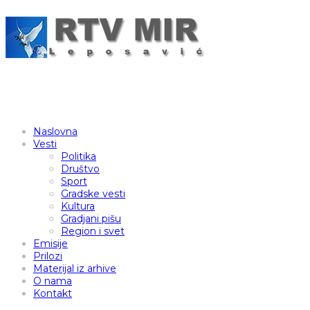
Naslovna
Vesti
Politika
Društvo
Sport
Gradske vesti
Kultura
Gradjani pišu
Region i svet
Emisije
Prilozi
Materijal iz arhive
O nama
Kontakt