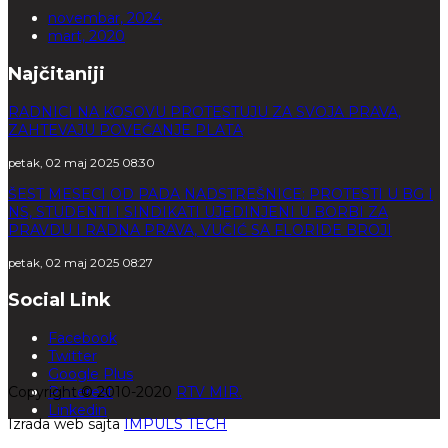
novembar, 2024
mart, 2020
Najčitaniji
RADNICI NA KOSOVU PROTESTUJU ZA SVOJA PRAVA,
ZAHTEVAJU POVEĆANJE PLATA
petak, 02 maj 2025 08:30
ŠEST MESECI OD PADA NADSTREŠNICE: PROTESTI U BG I
NS, STUDENTI I SINDIKATI UJEDINJENI U BORBI ZA
PRAVDU I RADNA PRAVA, VUČIĆ SA FLORIDE BROJI
petak, 02 maj 2025 08:27
Social Link
Facebook
Twitter
Google Plus
Copyright © 2010-2020
Pinterest
RTV MIR.
Linkedin
Izrada web sajta
IMPULS TECH