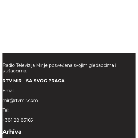
Radio Televizija Mir je posvećena svojim gledaocima i
slušaocima.
RTV MIR - SA SVOG PRAGA
Email:
mir@rtvmir.com
Tel:
+381 28 83165
Arhiva