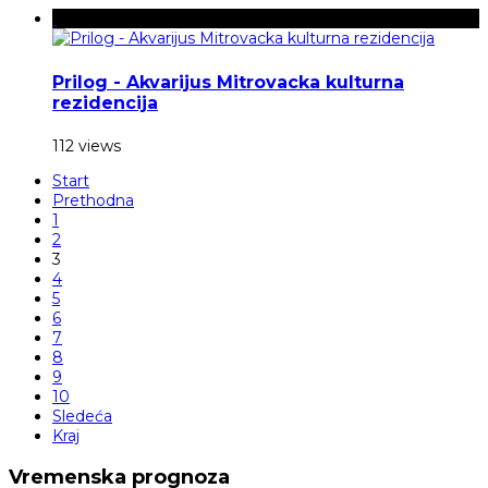
Prilog - Akvarijus Mitrovacka kulturna
rezidencija
112 views
Start
Prethodna
1
2
3
4
5
6
7
8
9
10
Sledeća
Kraj
Vremenska prognoza