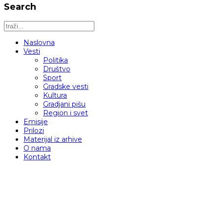
Search
Naslovna
Vesti
Politika
Društvo
Sport
Gradske vesti
Kultura
Gradjani pišu
Region i svet
Emisije
Prilozi
Materijal iz arhive
O nama
Kontakt