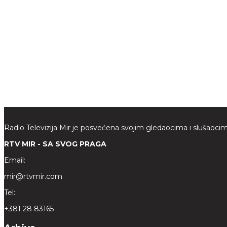
Radio Televizija Mir je posvećena svojim gledaocima i slušaocim
RTV MIR - SA SVOG PRAGA
Email:
mir@rtvmir.com
Tel:
+381 28 83165