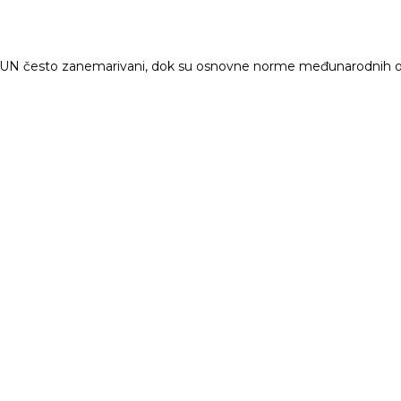
elje UN često zanemarivani, dok su osnovne norme međunarodnih 