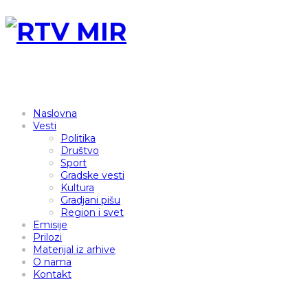
Naslovna
Vesti
Politika
Društvo
Sport
Gradske vesti
Kultura
Gradjani pišu
Region i svet
Emisije
Prilozi
Materijal iz arhive
O nama
Kontakt