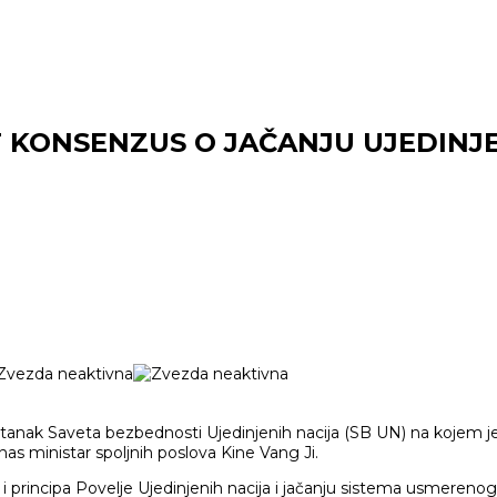
T KONSENZUS O JAČANJU UJEDINJ
tanak Saveta bezbednosti Ujedinjenih nacija (SB UN) na kojem je p
anas ministar spoljnih poslova Kine Vang Ji.
 principa Povelje Ujedinjenih nacija i jačanju sistema usmerenog n