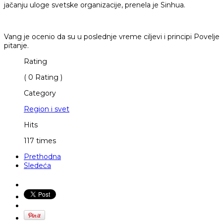
jačanju uloge svetske organizacije, prenela je Sinhua.
Vang je ocenio da su u poslednje vreme ciljevi i principi Pov
pitanje.
Rating
( 0 Rating )
Category
Region i svet
Hits
117 times
Prethodna
Sledeća