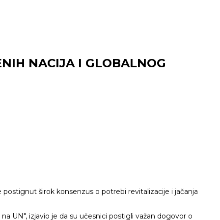
ENIH NACIJA I GLOBALNOG
ostignut širok konsenzus o potrebi revitalizacije i jačanja
a UN", izjavio je da su učesnici postigli važan dogovor o