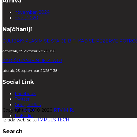
Arhiva
novembar, 2024
mart, 2020
Najčitaniji
ĆULIBRK: PLAŠIM SE ŠTA ĆE BITI KAD SE REZERVE POTR
četvrtak, 09 oktobar 2025 11:56
KAD ĆUTANJE NIJE ZLATO
utorak, 23 septembar 2025 11:38
Social Link
Facebook
Twitter
Google Plus
Copyright © 2010-2020
Pinterest
RTV MIR.
Linkedin
Izrada web sajta
IMPULS TECH
Search