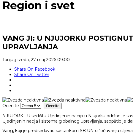
Region i svet
VANG JI: U NJUJORKU POSTIGNU
UPRAVLJANJA
Tanjug
sreda, 27 maj 2026 09:00
Share On Facebook
Share On Twitter
Ocenite
NJUJORK - U sedištu Ujedinjenih nacija u Njujorku održan je sas
Ujedinjenih nacija i sistema globalnog upravljanja, saopštio je d
Vang, koji je predsedavao sastankom SB UN o "očuvanju ciljeva i