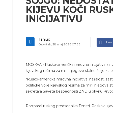
ŠOJGU: NEDOSTA
KIJEVU KOČI RUS
INICIJATIVU
Tanjug
Share
četvrtak, 28 maj 2026 07:36
MOSKVA - Rusko-američka mirovna inicijativa za U
kijevskog režima za mir i njegove stalne želje za 
"Rusko-američka mirovna inicijativa, nažalost, za
političke volje kijevskog režima za mir i njegova 
sekretara Saveta bezbednosti ZND u okviru Prv
Portparol ruskog predsednika Dmitrij Peskov izjavi