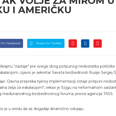
TAK VOLJE ZA MIROM U
KU I AMERIČKU
 On Facebook
Share On Twitter
krajinu "zastaje" pre svega zbog potpunog nedostatka političke 
eskalacijom, izjavio je sekretar Saveta bezbednosti Rusije Sergej 
staje. Glavna prepreka njenoj implementaciji ostaje potpuni nedos
stalna želja za eskalacijom", rekao je Šojgu na neformalnom sasta
og međunarodnog bezbednosnog foruma, preosi agencija TASS.
o je u sredu da se događaji dinamično odvijaju.