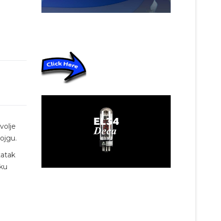
volje
Šojgu.
tatak
nku