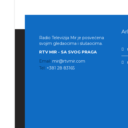
Ar
Radio Televizija Mir je posvećena
svojim gledaocima i slušaocima.
RTV MIR - SA SVOG PRAGA
Email:
mir@rtvmir.com
Tel:
+381 28 83165