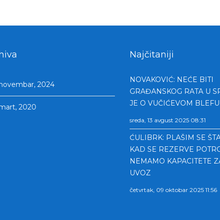
hiva
Najčitaniji
NOVAKOVIĆ: NEĆE BITI
novembar, 2024
GRAĐANSKOG RATA U SR
JE O VUČIĆEVOM BLEFU
mart, 2020
sreda, 13 avgust 2025 08:31
ĆULIBRK: PLAŠIM SE ŠTA
KAD SE REZERVE POTRO
NEMAMO KAPACITETE ZA
UVOZ
četvrtak, 09 oktobar 2025 11:56