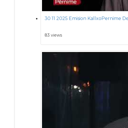
30 11 2025 Emision KallxoPernime D
83 views