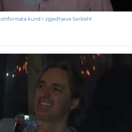
ezinformata kund r zgjedhjeve Serbisht