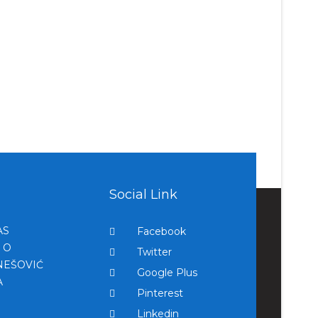
Social Link
AS
Facebook
 O
Twitter
NEŠOVIĆ
Google Plus
A
Pinterest
Linkedin