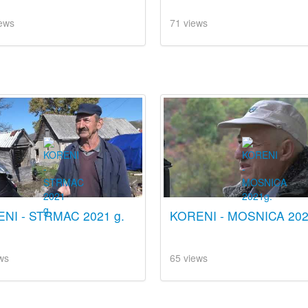
ews
71 views
NI - STRMAC 2021 g.
KORENI - MOSNICA 202
ws
65 views