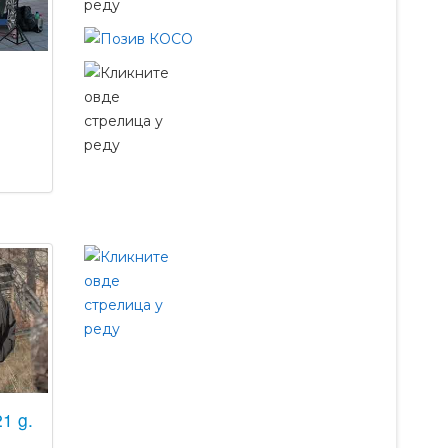
.
1 g.