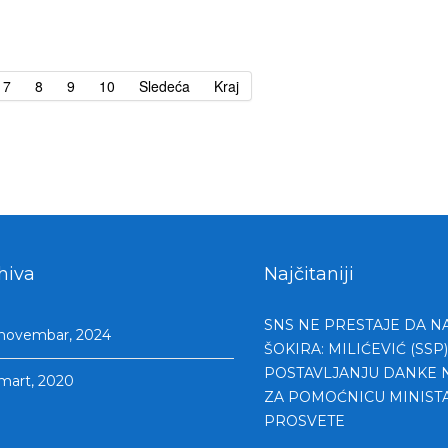
7
8
9
10
Sledeća
Kraj
hiva
Najčitaniji
SNS NE PRESTAJE DA N
novembar, 2024
ŠOKIRA: MILIĆEVIĆ (SSP)
POSTAVLJANJU DANKE 
mart, 2020
ZA POMOĆNICU MINIST
PROSVETE