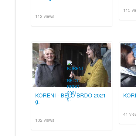
115 vi
112 views
KORENI - BELO BRDO 2021
KORE
g.
41 vie
102 views