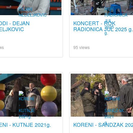
DI - DEJAN
KONCERT - ROK
ELJKOVIC
RADIONICA JUL 2025 g
ws
95 views
NI - KUTNJE 2021g.
KORENI - SANDZAK 202