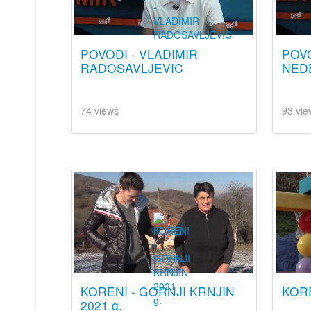
POVODI - VLADIMIR
POVO
RADOSAVLJEVIC
NED
74 views
93 vie
KORENI - GORNJI KRNJIN
KORE
2021 g.