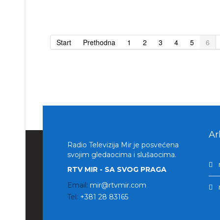
Start
Prethodna
1
2
3
4
5
6
Ar
Radio Televizija Mir je posvećena
svojim gledaocima i slušaocima.
RTV MIR - SA SVOG PRAGA
Email:
mir@rtvmir.com
Tel:
+381 28 83165