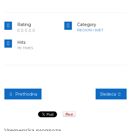
Rating
Category
REGION I SVET
Hits
119 TIMES
Prethodna
Sledeća
Vremenska prognoza