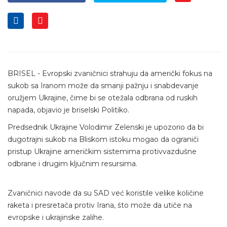
BRISEL - Evropski zvaničnici strahuju da američki fokus na
sukob sa Iranom može da smanji pažnju i snabdevanje
oružjem Ukrajine, čime bi se otežala odbrana od ruskih
napada, objavio je briselski Politiko.
Predsednik Ukrajine Volodimir Zelenski je upozorio da bi
dugotrajni sukob na Bliskom istoku mogao da ograniči
pristup Ukrajine američkim sistemima protivvazdušne
odbrane i drugim ključnim resursima.
Zvaničnici navode da su SAD već koristile velike količine
raketa i presretača protiv Irana, što može da utiče na
evropske i ukrajinske zalihe.