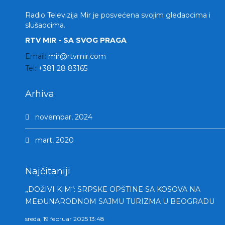
Radio Televizija Mir je posvećena svojim gledaocima i
slušaocima.
RTV MIR - SA SVOG PRAGA
Email:
mir@rtvmir.com
Tel:
+381 28 83165
Arhiva
novembar, 2024
mart, 2020
Najčitaniji
„DOŽIVI KIM“: SRPSKE OPŠTINE SA KOSOVA NA
MEĐUNARODNOM SAJMU TURIZMA U BEOGRADU
sreda, 19 februar 2025 13:48