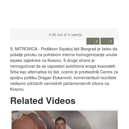
0.00 out of 0 user(s)
0
0
S. MITROVICA - Podškom Srpskoj listi Beograd je želeo da
pošalje poruku za potrebom interne homogenizacije unutar
srpske zajednice na Kosovu. S druge strane je
nemogućnost da se uspostavi autohtona snaga kosovskih
Srba kao alternativa toj listi, ocenio je predsednik Centra za
spoljnu politiku Dragan Đukanović, komentarišući rezultate
nedavno održanih vanrednih parlamentarnih izbora na
Kosovu.
Related Videos