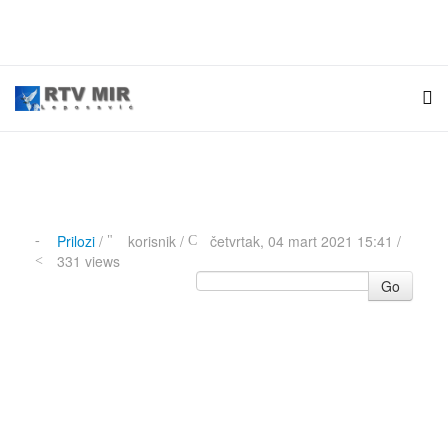
Prilozi
/
korisnik
/
četvrtak, 04 mart 2021 15:41 /
331 views
Go