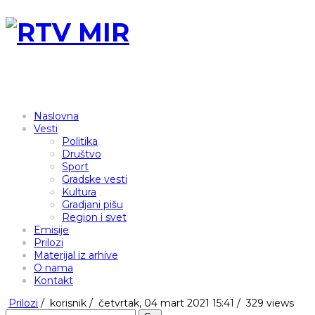
Naslovna
Vesti
Politika
Društvo
Sport
Gradske vesti
Kultura
Gradjani pišu
Region i svet
Emisije
Prilozi
Materijal iz arhive
O nama
Kontakt
Prilozi
/
korisnik
/
četvrtak, 04 mart 2021 15:41 /
329 views