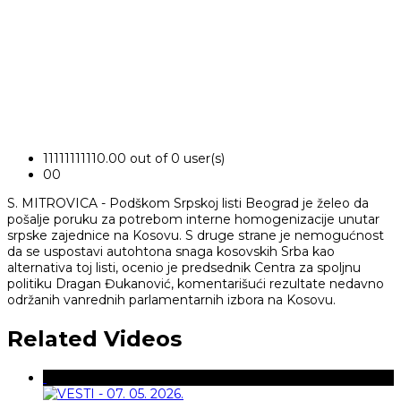
1
1
1
1
1
1
1
1
1
1
0.00 out of 0 user(s)
0
0
S. MITROVICA - Podškom Srpskoj listi Beograd je želeo da
pošalje poruku za potrebom interne homogenizacije unutar
srpske zajednice na Kosovu. S druge strane je nemogućnost
da se uspostavi autohtona snaga kosovskih Srba kao
alternativa toj listi, ocenio je predsednik Centra za spoljnu
politiku Dragan Đukanović, komentarišući rezultate nedavno
održanih vanrednih parlamentarnih izbora na Kosovu.
Related Videos