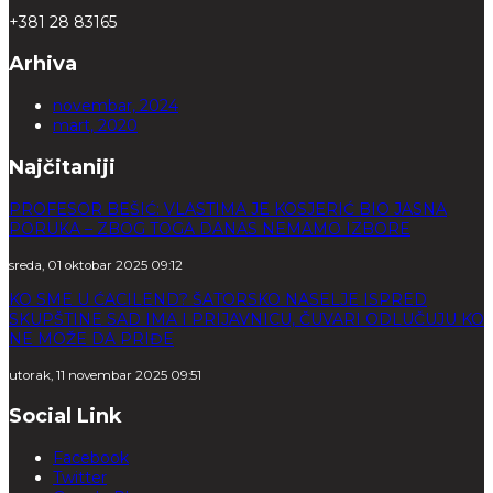
+381 28 83165
Arhiva
novembar, 2024
mart, 2020
Najčitaniji
PROFESOR BEŠIĆ: VLASTIMA JE KOSJERIĆ BIO JASNA
PORUKA – ZBOG TOGA DANAS NEMAMO IZBORE
sreda, 01 oktobar 2025 09:12
KO SME U ĆACILEND? ŠATORSKO NASELJE ISPRED
SKUPŠTINE SAD IMA I PRIJAVNICU, ČUVARI ODLUČUJU KO
NE MOŽE DA PRIĐE
utorak, 11 novembar 2025 09:51
Social Link
Facebook
Twitter