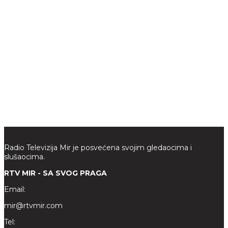
Radio Televizija Mir je posvećena svojim gledaocima i
slušaocima.
RTV MIR - SA SVOG PRAGA
Email:
mir@rtvmir.com
Tel: