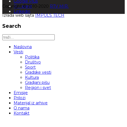
Google Plus
Copyright © 2010-2020
Pinterest
RTV MIR.
Linkedin
Izrada web sajta
IMPULS TECH
Search
Naslovna
Vesti
Politika
Društvo
Sport
Gradske vesti
Kultura
Gradjani pišu
Region i svet
Emisije
Prilozi
Materijal iz arhive
O nama
Kontakt