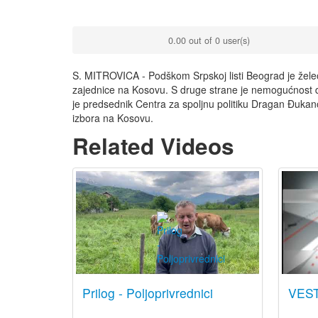
0.00 out of 0 user(s)
S. MITROVICA - Podškom Srpskoj listi Beograd je žele
zajednice na Kosovu. S druge strane je nemogućnost da
je predsednik Centra za spoljnu politiku Dragan Đukan
izbora na Kosovu.
Related Videos
Prilog - Poljoprivrednici
VEST