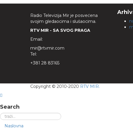
Arhiv
Radio Televizija Mir je posvećena
n
svojim gledaocima i slušaocima.
m
RTV MIR - SA SVOG PRAGA
Email:
mir@rtvmir.com
Tel:
+381 28 83165
Copyright © 2010-2020
RTV MIR.
Search
Naslovna