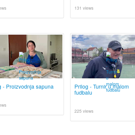
ews
131 views
g - Proizvodnja sapuna
Prilog - Turnir u malom
fudbalu
ews
225 views