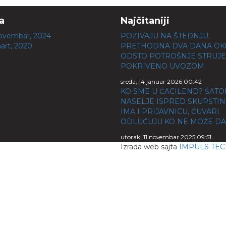
a
Najčitaniji
ovembar, 2024
POZIVAJU NA ŠTEDNJU,
art, 2020
PRETHODNA DVA DANA OK
ODSTO POTROŠNJE STRUJE
POKRIVENO UVOZOM
sreda, 14 januar 2026 00:42
KO SME U ĆACILEND? ŠAT
NASELJE ISPRED SKUPŠTIN
IMA I PRIJAVNICU, ČUVARI
ODLUČUJU KO NE MOŽE DA
utorak, 11 novembar 2025 09:51
Izrada web sajta
IMPULS TE