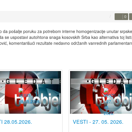
0
o da pošalje poruku za potrebom interne homogenizacije unutar srpsk
 se uspostavi autohtona snaga kosovskih Srba kao alternativa toj listi
ović, komentarišući rezultate nedavno održanih vanrednih parlamentar
I 28.05.2026.
VESTI - 27. 05. 2026.