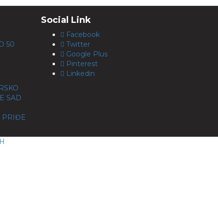
Social Link
Facebook
O 50
Twitter
Google Plus
Pinterest
Linkedin
ORSKO
E SAD
 PRIĐE
CH