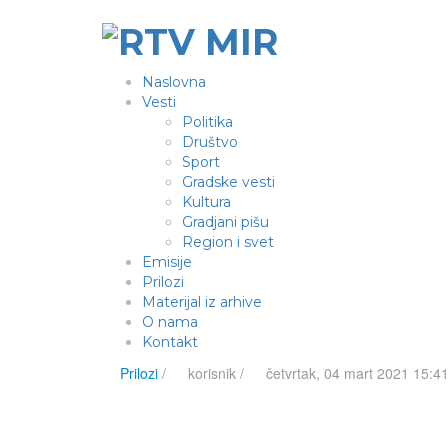
Naslovna
Vesti
Politika
Društvo
Sport
Gradske vesti
Kultura
Gradjani pišu
Region i svet
Emisije
Prilozi
Materijal iz arhive
O nama
Kontakt
Prilozi
/
korisnik
/
četvrtak, 04 mart 2021 15:41