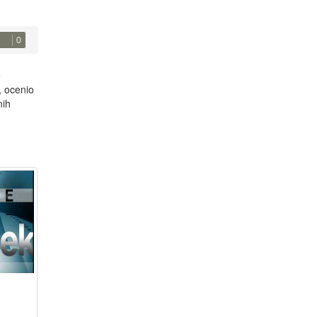
0
e
, ocenio
nih