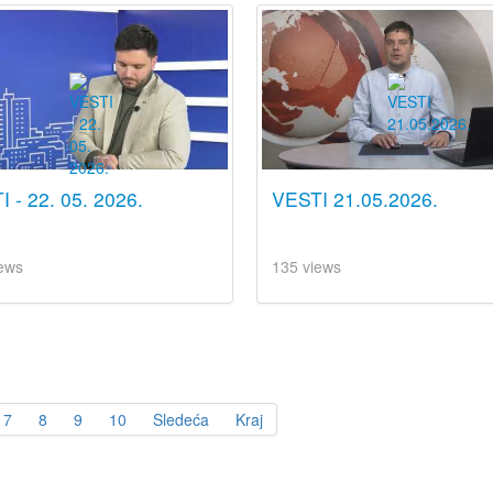
 - 22. 05. 2026.
VESTI 21.05.2026.
ews
135 views
7
8
9
10
Sledeća
Kraj