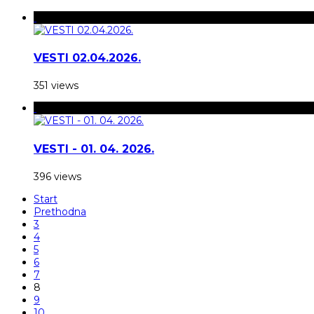
VESTI 02.04.2026.
351 views
VESTI - 01. 04. 2026.
396 views
Start
Prethodna
3
4
5
6
7
8
9
10