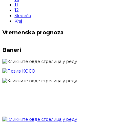
11
12
Sledeća
Kraj
Vremenska prognoza
Baneri