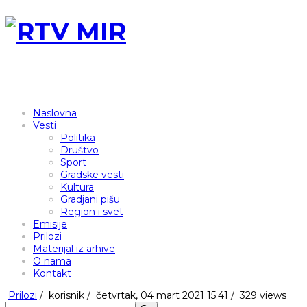
Naslovna
Vesti
Politika
Društvo
Sport
Gradske vesti
Kultura
Gradjani pišu
Region i svet
Emisije
Prilozi
Materijal iz arhive
O nama
Kontakt
Prilozi
/
korisnik
/
četvrtak, 04 mart 2021 15:41 /
329 views