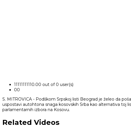
1
1
1
1
1
1
1
1
1
1
0.00 out of 0 user(s)
0
0
S. MITROVICA - Podškom Srpskoj listi Beograd je želeo da poš
uspostavi autohtona snaga kosovskih Srba kao alternativa toj li
parlamentarnih izbora na Kosovu.
Related Videos