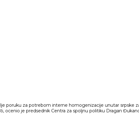
alje poruku za potrebom interne homogenizacije unutar srpske 
sti, ocenio je predsednik Centra za spoljnu politiku Dragan Đuka