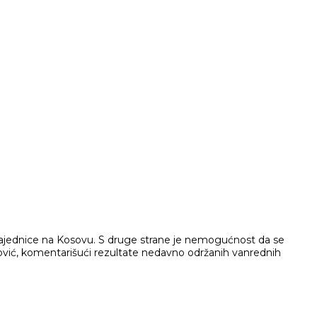
zajednice na Kosovu. S druge strane je nemogućnost da se
nović, komentarišući rezultate nedavno održanih vanrednih