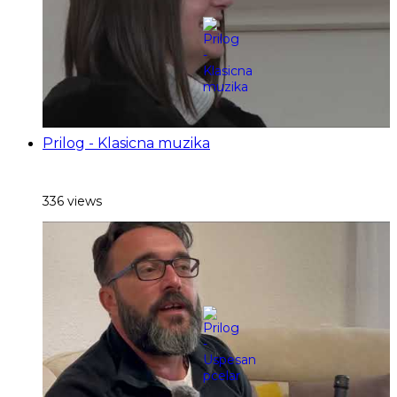
Prilog - Klasicna muzika
336 views