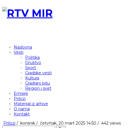
Naslovna
Vesti
Politika
Društvo
Sport
Gradske vesti
Kultura
Gradjani pišu
Region i svet
Emisije
Prilozi
Materijal iz arhive
O nama
Kontakt
Prilozi
/
korisnik
/
četvrtak, 20 mart 2025 14:50 /
442 views