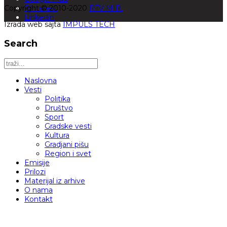
Copyright © 2010-2020
Pinterest
RTV MIR.
Linkedin
Izrada web sajta
IMPULS TECH
Search
Naslovna
Vesti
Politika
Društvo
Sport
Gradske vesti
Kultura
Gradjani pišu
Region i svet
Emisije
Prilozi
Materijal iz arhive
O nama
Kontakt