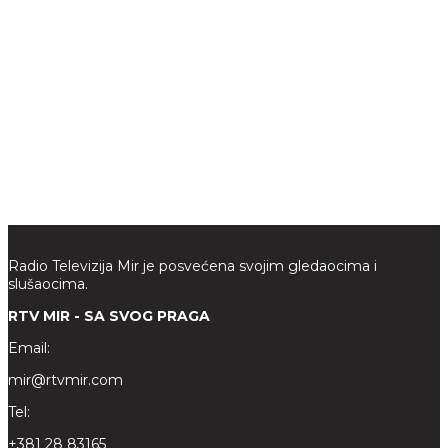
Radio Televizija Mir je posvećena svojim gledaocima i
slušaocima.
RTV MIR - SA SVOG PRAGA
Email:
mir@rtvmir.com
Tel:
+381 28 83165