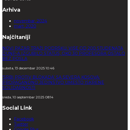
Arhiva
novembar, 2024
mart, 2020
Najčitaniji
NOVI PAZAR TRAŽI PODRŠKU: VIŠE OD 200 STUDENATA
DUNP-A IZGUBILO STATUS, OKO 30 PROFESORA OSTALO
BEZ POSLA
subota, 13 decembar 2025 10:46
‘SRBI PROTIV BLOKADA’ SA SEVERA KOSOVA:
PROPAGANDNO JEDINSTVO UMESTO ISKRENE
SOLIDARNOSTI
sreda, 10 septembar 2025 08:14
Social Link
Facebook
Twitter
Google Plus