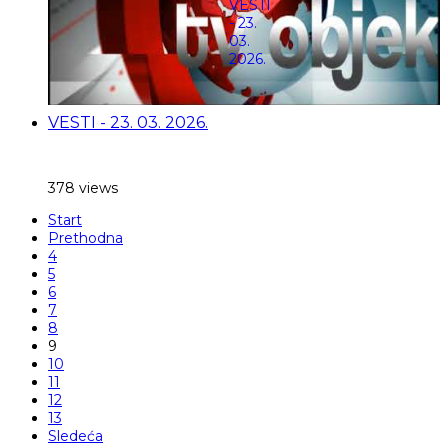
VESTI - 23. 03. 2026.
378 views
Start
Prethodna
4
5
6
7
8
9
10
11
12
13
Sledeća