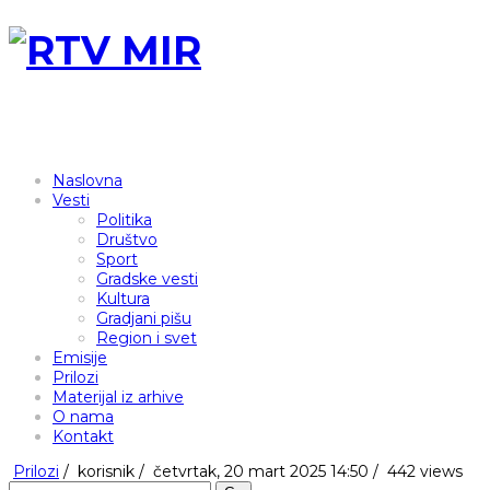
Naslovna
Vesti
Politika
Društvo
Sport
Gradske vesti
Kultura
Gradjani pišu
Region i svet
Emisije
Prilozi
Materijal iz arhive
O nama
Kontakt
Prilozi
/
korisnik
/
četvrtak, 20 mart 2025 14:50 /
442 views