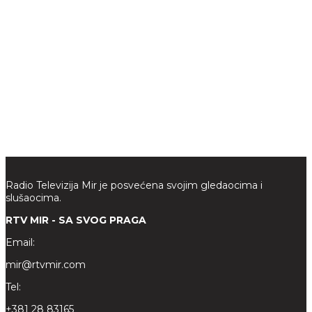
Radio Televizija Mir je posvećena svojim gledaocima i
slušaocima.
RTV MIR - SA SVOG PRAGA
Email:
mir@rtvmir.com
Tel:
+381 28 83165