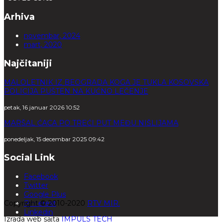
Arhiva
novembar, 2024
mart, 2020
Najčitaniji
MALOLETNIK IZ BEOGRADA KOGA JE TUKLA KOSOVSKA
POLICIJA PUŠTEN NA KUĆNO LEČENJE
petak, 16 januar 2026 10:52
MARŠAL ĆACA PO TREĆI PUT MEĐU NIŠLIJAMA
ponedeljak, 15 decembar 2025 09:42
Social Link
Facebook
Twitter
Google Plus
Copyright © 2010-2020
Pinterest
RTV MIR.
Linkedin
Izrada web sajta
IMPULS TECH