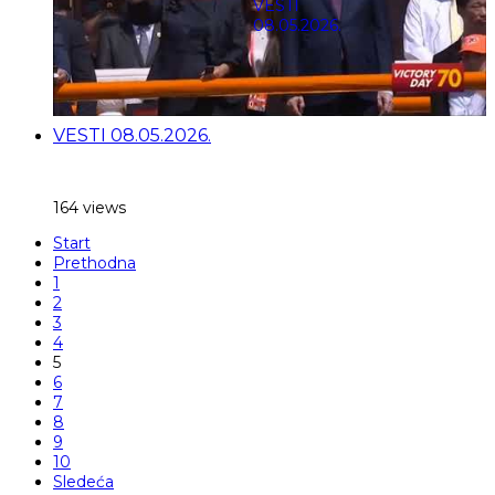
VESTI 08.05.2026.
164 views
Start
Prethodna
1
2
3
4
5
6
7
8
9
10
Sledeća