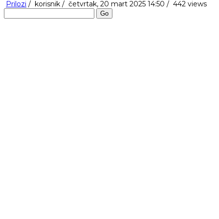
Prilozi
/
korisnik
/
četvrtak, 20 mart 2025 14:50 /
442 views
Go