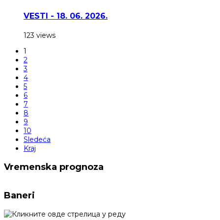
VESTI - 18. 06. 2026.
123 views
1
2
3
4
5
6
7
8
9
10
Sledeća
Kraj
Vremenska prognoza
Baneri