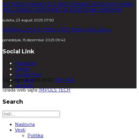
EU "RAZOČARANA" ŠTO DVE STRANKE KOSOVSKIH SRBA
NISU DOBILE SERTIFIKAT ZA UČEŠĆE NA IZBORIMA
subota, 23 avgust 2025 07:50
MARŠAL ĆACA PO TREĆI PUT MEĐU NIŠLIJAMA
ponedeljak, 15 decembar 2025 09:42
Social Link
Facebook
Twitter
Google Plus
Copyright © 2010-2020
Pinterest
RTV MIR.
Linkedin
Izrada web sajta
IMPULS TECH
Search
Naslovna
Vesti
Politika