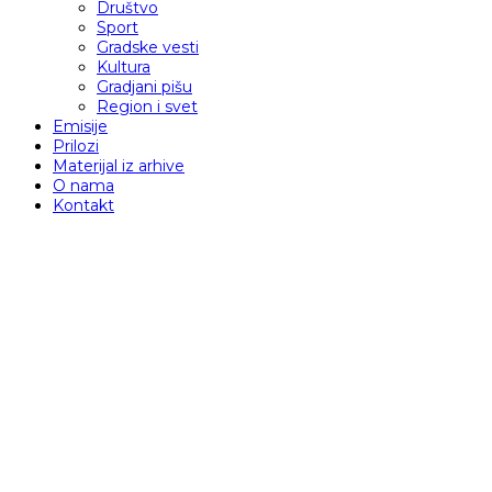
Društvo
Sport
Gradske vesti
Kultura
Gradjani pišu
Region i svet
Emisije
Prilozi
Materijal iz arhive
O nama
Kontakt