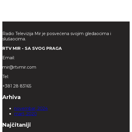
Radio Televizija Mir je posvećena svojim gledaocima i
slušaocima.
RTV MIR - SA SVOG PRAGA
Email:
mir@rtvmir.com
Tel:
+381 28 83165
Arhiva
novembar, 2024
mart, 2020
Najčitaniji