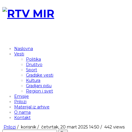
Naslovna
Vesti
Politika
Društvo
Sport
Gradske vesti
Kultura
Gradjani pišu
Region i svet
Emisije
Prilozi
Materijal iz arhive
O nama
Kontakt
Prilozi
/
korisnik
/
četvrtak, 20 mart 2025 14:50 /
442 views