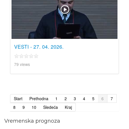
VESTI - 27. 04. 2026.
79 views
Start
Prethodna
1
2
3
4
5
6
7
8
9
10
Sledeća
Kraj
Vremenska prognoza