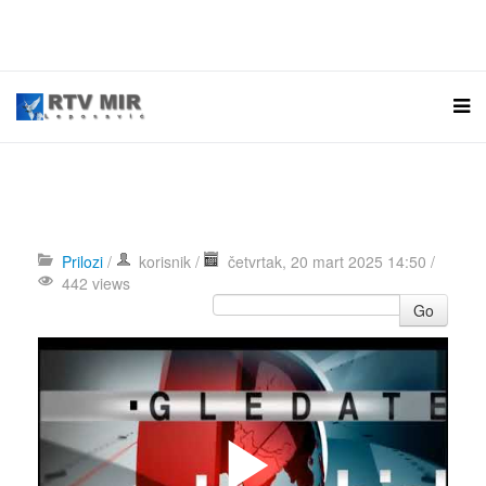
Prilozi
/
korisnik
/
četvrtak, 20 mart 2025 14:50 /
442 views
Go